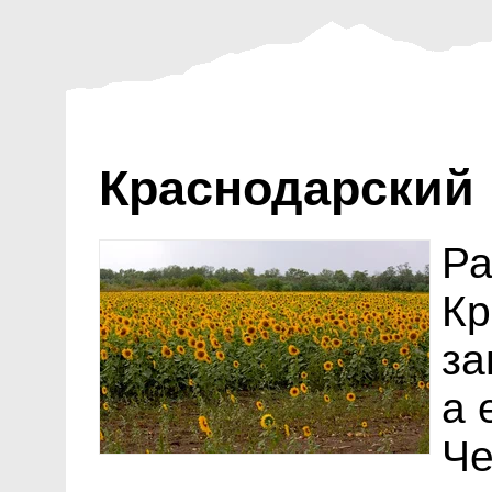
Краснодарский 
Ра
Кр
за
а 
Че